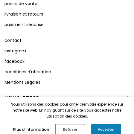
points de vente
livraison et retours
paiement sécurisé
contact
instagram
facebook
conditions d'utilisation
Mentions Légales
NEWSLETTER
Nous utilisons des cookies pour améliorer votre expérience sur
notre site web. En naviguant sur ce site, vous acceptez notre
utilisation des cookies.
Tous droits réservés © 2026
LYOUM
.
0
Plus d'information
Refuser
Accepter