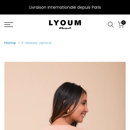
Skip
Livraison internationale depuis Paris
to
content
0
Home
t-classic venice