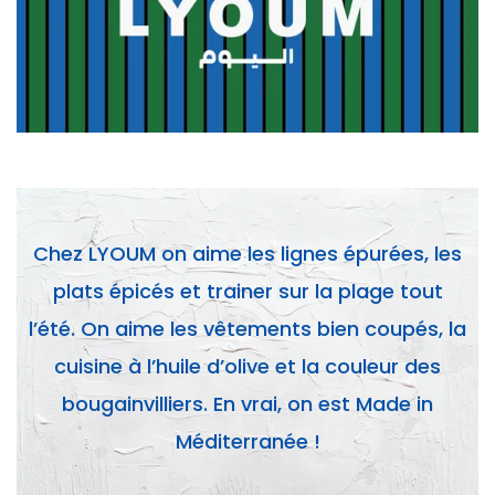
Chez LYOUM on aime les lignes épurées, les
plats épicés et trainer sur la plage tout
l’été.
On aime les vêtements bien coupés,
la
cuisine à l’huile d’olive et la couleur des
bougainvilliers.
En vrai, on est Made in
Méditerranée !