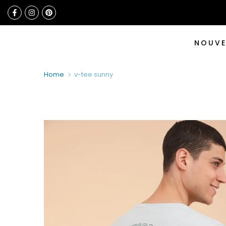
Skip
to
content
NOUV
Home
v-tee sunny