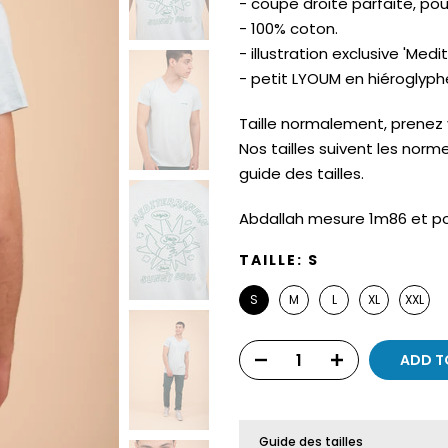
- coupe droite parfaite, po
- 100% coton.
- illustration exclusive 'Med
- petit LYOUM en hiéroglyph
Taille normalement, prenez vo
Nos tailles suivent les norm
guide des tailles.
Abdallah mesure 1m86 et port
TAILLE:
S
S
M
L
XL
XXL
ADD T
Guide des tailles