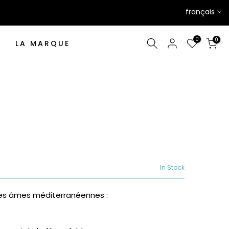
français
0
0
LA MARQUE
In Stock
es âmes méditerranéennes :