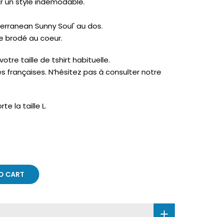
ur un style indémodable.
iterranean Sunny Soul' au dos.
e brodé au coeur.
tre taille de tshirt habituelle.
es françaises. N’hésitez pas à consulter notre
e la taille L.
O CART