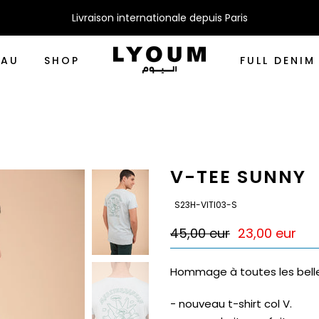
Livraison internationale depuis Paris
EAU
SHOP
FULL DENIM
V-TEE SUNNY
SKU:
S23H-VITI03-S
45,00 eur
23,00 eur
Hommage à toutes les bell
- nouveau t-shirt col V.