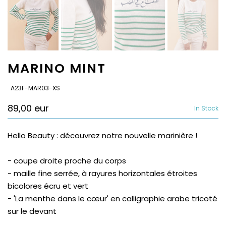
MARINO MINT
SKU:
A23F-MAR03-XS
89,00 eur
In Stock
Hello Beauty : découvrez notre nouvelle marinière !
- coupe droite proche du corps
- maille fine serrée, à rayures horizontales étroites
bicolores écru et vert
- 'La menthe dans le cœur' en calligraphie arabe tricoté
sur le devant