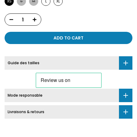
XS
S
M
L
XL
ADD TO CART
Guide des tailles
Mode responsable
Livraisons & retours