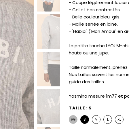
- Coupe légèrement loose
- Col et bas contrastés.
- Belle couleur bleu-gris.
- Maille serrée en laine.
- 'Habibi' ('Mon Amour' en ar
La petite touche LYOUM-chic,
haute ou une jupe.
Taille normalement, prenez v
Nos tailles suivent les norm
guide des tailles.
Yasmina mesure 1m77 et porte
TAILLE:
S
XS
S
M
L
XL