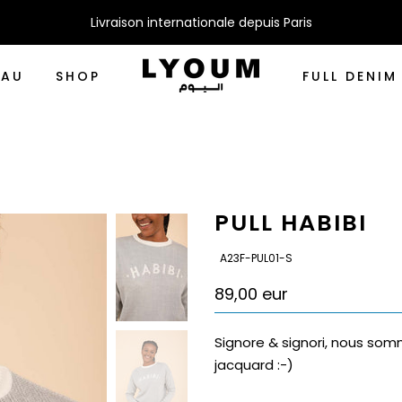
Livraison internationale depuis Paris
EAU
SHOP
FULL DENIM
PULL HABIBI
SKU:
A23F-PUL01-S
89,00 eur
Signore & signori, nous som
jacquard :-)