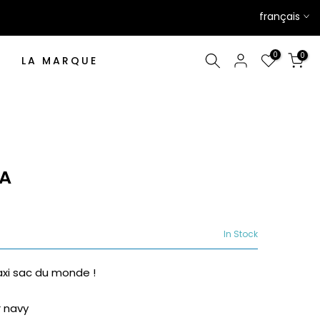
français
0
0
LA MARQUE
SA
In Stock
axi sac du monde !
r navy