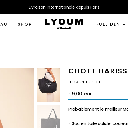
Livraison internationale depuis Paris
EAU
SHOP
FULL DENIM
CHOTT HARIS
SKU:
E24A-CHT-02-TU
59,00 eur
Probablement le meilleur M
- Sac en toile solide, couleu