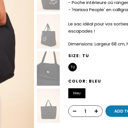
- Poche intérieure où rang
- 'Harissa People' en calligr
Le sac idéal pour vos sorti
escapades !
Dimensions: Largeur 68 cm,
SIZE:
TU
TU
COLOR:
BLEU
bleu
ADD T