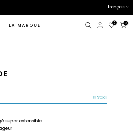
français
0
0
LA MARQUE
DE
In Stock
gé super extensible
nageur