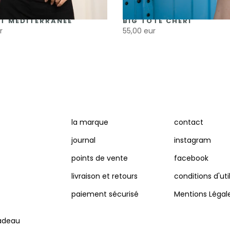
T MÉDITERRANÉE
BIG TOTE CHÉRI
r
55,00 eur
la marque
contact
journal
instagram
points de vente
facebook
livraison et retours
conditions d'uti
paiement sécurisé
Mentions Légal
adeau