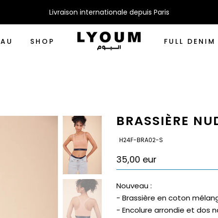
Livraison internationale depuis Paris
EAU
SHOP
FULL DENIM
BRASSIÈRE NU
SKU:
H24F-BRA02-S
35,00 eur
Nouveau :
- Brassière en coton mélan
- Encolure arrondie et dos 