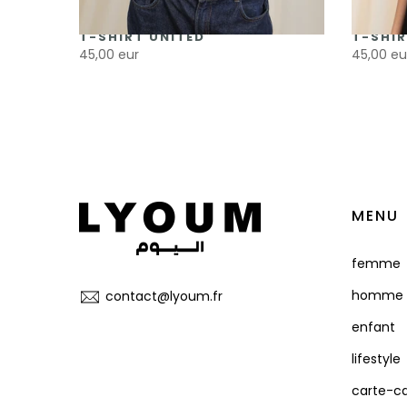
T-SHIRT UNITED
T-SHIR
45,00 eur
45,00 eu
MENU
femme
homme
contact@lyoum.fr
enfant
lifestyle
carte-c