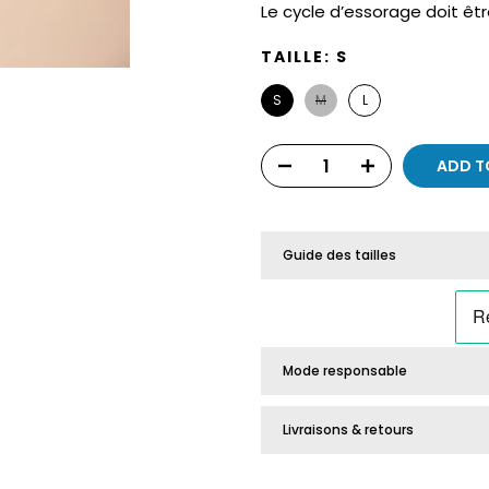
Le cycle d’essorage doit êtr
TAILLE:
S
S
M
L
ADD T
Guide des tailles
Mode responsable
Livraisons & retours