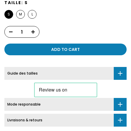
TAILLE:
S
S
M
L
ADD TO CART
Guide des tailles
Mode responsable
Livraisons & retours