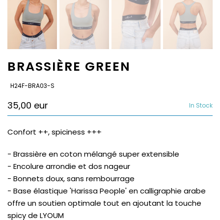
BRASSIÈRE GREEN
SKU:
H24F-BRA03-S
35,00 eur
In Stock
Confort ++, spiciness +++
- Brassière en coton mélangé super extensible
- Encolure arrondie et dos nageur
- Bonnets doux, sans rembourrage
- Base élastique 'Harissa People' en calligraphie arabe
offre un soutien optimale tout en ajoutant la touche
spicy de LYOUM