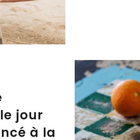
e
le jour
ncé à la