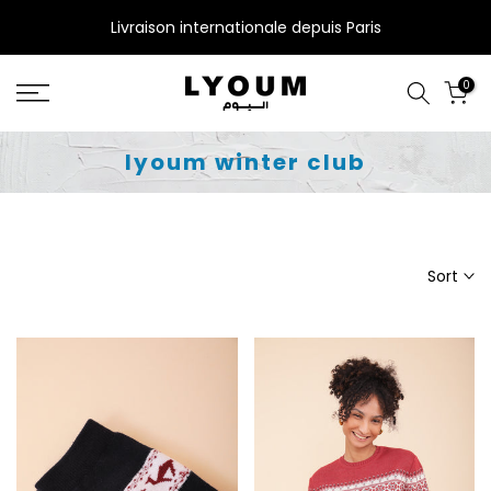
Skip
Livraison internationale depuis Paris
to
content
0
lyoum winter club
Sort