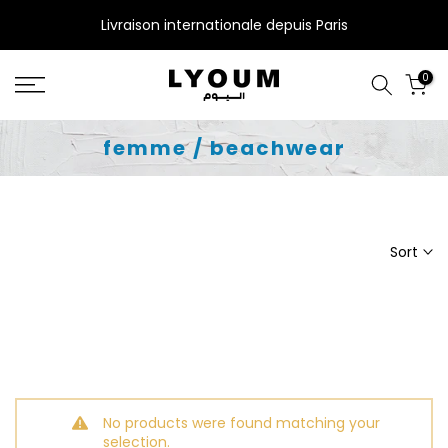
Skip
Livraison internationale depuis Paris
to
content
0
femme / beachwear
Sort
No products were found matching your
selection.